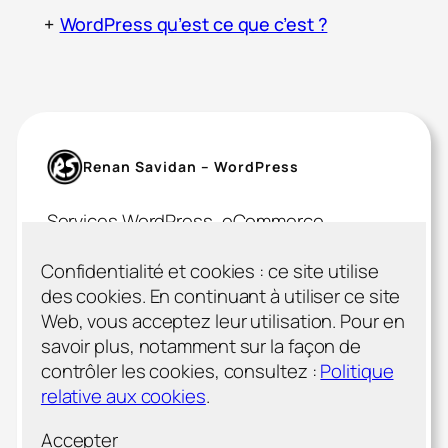
+
WordPress qu’est ce que c’est ?
Renan Savidan – WordPress
Services WordPress, eCommerce,
eLearning
Confidentialité et cookies : ce site utilise
WordPress
LinkedIn
X
des cookies. En continuant à utiliser ce site
Web, vous acceptez leur utilisation. Pour en
savoir plus, notamment sur la façon de
contrôler les cookies, consultez :
Politique
Mentions légales
relative aux cookies
.
Politique de confidentialité
Blog
Accepter