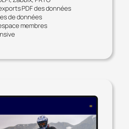
’exports PDF des données
ues de données
 espace membres
nsive