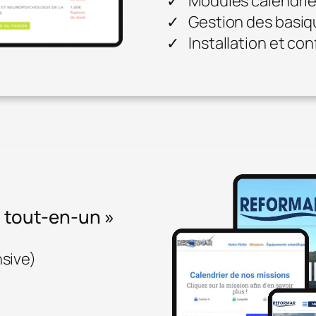
Modules calendrier
Gestion des basiq
Installation et co
 tout-en-un »
nsive)