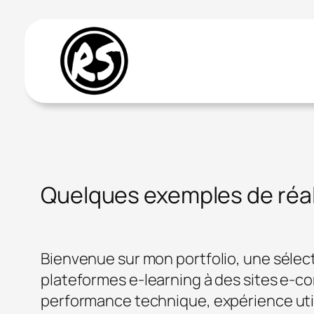
Aller
au
contenu
Quelques exemples de réal
Bienvenue sur mon portfolio, une sélec
plateformes e-learning à des sites e-co
performance technique, expérience utili