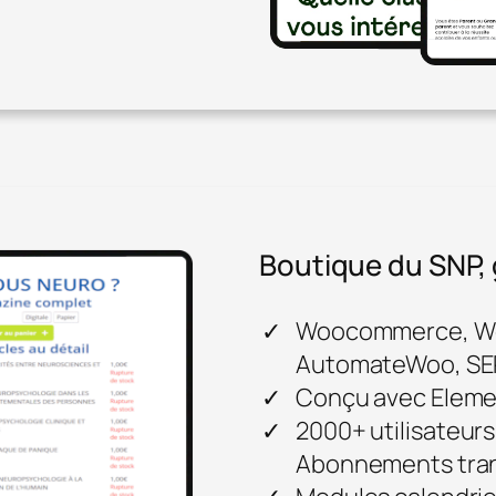
Boutique du SNP,
Woocommerce, Wo
AutomateWoo, SEP
Conçu avec Eleme
2000+ utilisateur
Abonnements tra