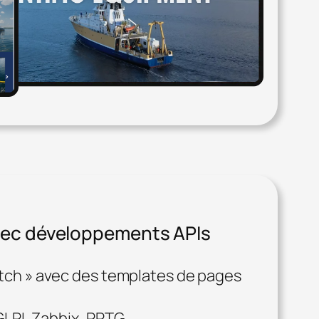
avec développements APIs
tch » avec des templates de pages
 GLPI, Zabbix, PRTG