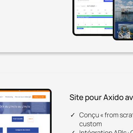
Site pour Axido 
Conçu « from scra
custom
Intégration APIs :